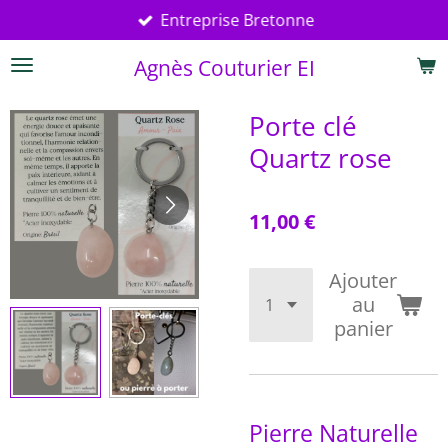
Entreprise Bretonne
Passer
au
Agnès Couturier EI
contenu
principal
Porte clé
Quartz rose
11,00 €
Ajouter
au
panier
Pierre Naturelle