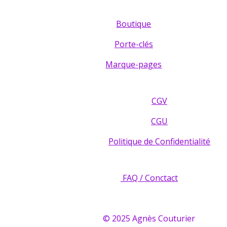
Boutique
Porte-clés
Marque-pages
CGV
CGU
Politique de Confidentialité
FAQ / Conctact
© 2025 Agnès Couturier