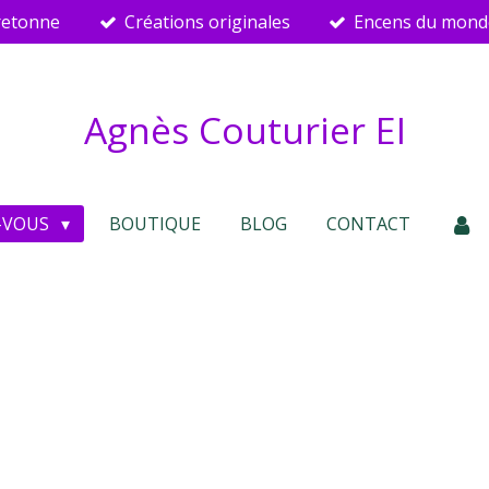
retonne
Créations originales
Encens du mond
Agnès Couturier EI
-VOUS
BOUTIQUE
BLOG
CONTACT